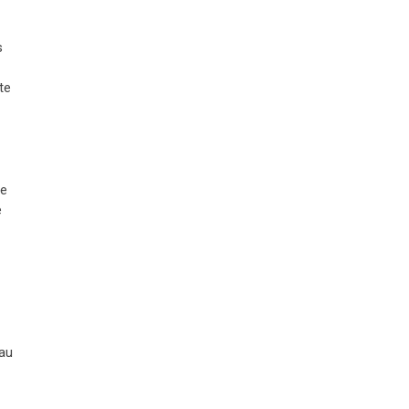
s
te
re
e
’au