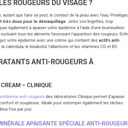
ES ROUGEURS DU VISAGE ?
r, autant que faire se peut, le contact de la peau avec l’eau. Privilégie
it très doux pour le démaquillage
. Jetez vos lingettes, trop
z pas également à apaiser votre épiderme à l’aide d’une brumisation
excluant tous les aliments favorisant l’apparition des rougeurs. Enfin
rotégez votre épiderme avec une crème qui contient des
actifs anti-
 calendula, le bisabolol, l’allantoïne et les vitamines CG et B3.
DRATANTS ANTI-ROUGEURS À
F CREAM – CLINIQUE
otidienne anti-rougeurs
des laboratoires Clinique permet d’apaiser
 confort et souplesse. Idéale pour estomper également les tâches
deux fois par jour.
INÉRALE APAISANTE SPÉCIALE ANTI-ROUGEU