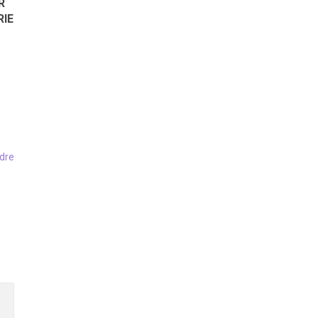
R
RIE
dre