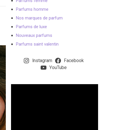
Parfums femme
Parfums homme
Nos marques de parfum
Parfums de luxe
Nouveaux parfums
Parfums saint valentin
Instagram
Facebook
YouTube