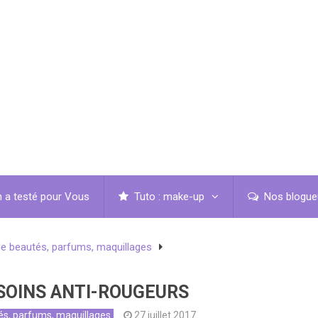
 a testé pour Vous
Tuto : make-up
Nos blogue
de beautés, parfums, maquillages
 SOINS ANTI-ROUGEURS
tés, parfums, maquillages
27 juillet 2017