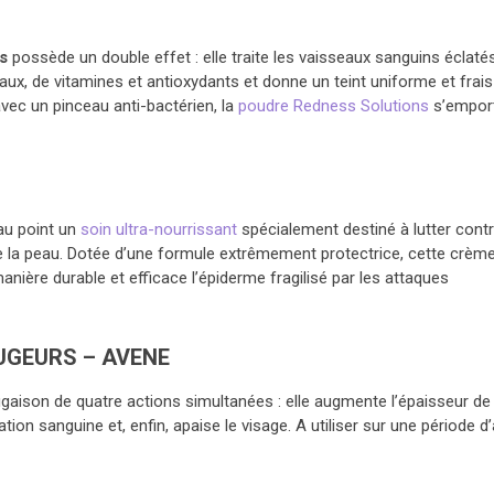
s
possède un double effet : elle traite les vaisseaux sanguins éclaté
ux, de vitamines et antioxydants et donne un teint uniforme et frais
avec un pinceau anti-bactérien, la
poudre Redness Solutions
s’empor
au point un
soin ultra-nourrissant
spécialement destiné à lutter cont
de la peau. Dotée d’une formule extrêmement protectrice, cette crèm
nière durable et efficace l’épiderme fragilisé par les attaques
UGEURS – AVENE
ugaison de quatre actions simultanées : elle augmente l’épaisseur de
ion sanguine et, enfin, apaise le visage. A utiliser sur une période d