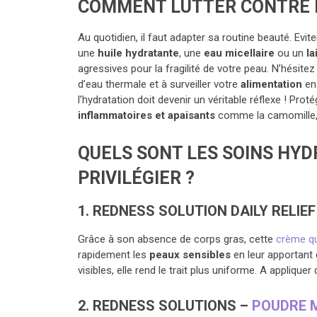
COMMENT LUTTER CONTRE L
Au quotidien, il faut adapter sa routine beauté. Evite
une
huile hydratante
, une
eau micellaire
ou un
la
agressives pour la fragilité de votre peau. N’hésite
d’eau thermale et à surveiller votre
alimentation
en 
l’hydratation doit devenir un véritable réflexe ! P
inflammatoires et apaisants
comme la camomille, la
QUELS SONT LES SOINS HY
PRIVILÉGIER ?
1. REDNESS SOLUTION DAILY RELIE
Grâce à son absence de corps gras, cette
crème qu
rapidement les
peaux sensibles
en leur apportant
visibles, elle rend le trait plus uniforme. A appliquer 
2. REDNESS SOLUTIONS –
POUDRE M