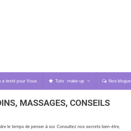
 a testé pour Vous
Tuto : make-up
Nos blogue
OINS, MASSAGES, CONSEILS
re le temps de penser à soi. Consultez nos secrets bien-être,