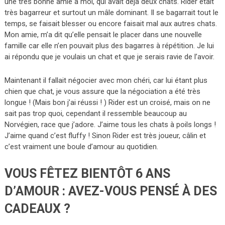
une très bonne amie à moi, qui avait déjà deux chats. Rider était
très bagarreur et surtout un mâle dominant. Il se bagarrait tout le
temps, se faisait blesser ou encore faisait mal aux autres chats.
Mon amie, m’a dit qu’elle pensait le placer dans une nouvelle
famille car elle n’en pouvait plus des bagarres à répétition. Je lui
ai répondu que je voulais un chat et que je serais ravie de l’avoir.
Maintenant il fallait négocier avec mon chéri, car lui étant plus
chien que chat, je vous assure que la négociation a été très
longue ! (Mais bon j’ai réussi ! ) Rider est un croisé, mais on ne
sait pas trop quoi, cependant il ressemble beaucoup au
Norvégien, race que j’adore. J’aime tous les chats à poils longs !
J’aime quand c’est fluffy ! Sinon Rider est très joueur, câlin et
c’est vraiment une boule d’amour au quotidien.
VOUS FÊTEZ BIENTÔT 6 ANS
D’AMOUR : AVEZ-VOUS PENSÉ À DES
CADEAUX ?