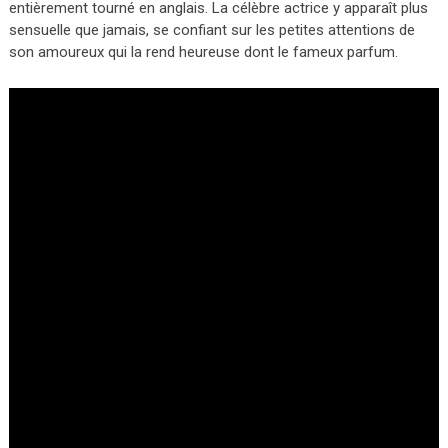
entièrement tourné en anglais. La célèbre actrice y apparaît plus
sensuelle que jamais, se confiant sur les petites attentions de
son amoureux qui la rend heureuse dont le fameux parfum.