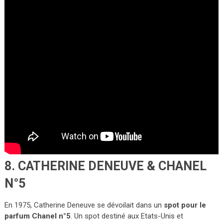
8. CATHERINE DENEUVE & CHANEL
N°5
En 1975, Catherine Deneuve se dévoilait dans un
spot pour le
parfum Chanel n°5
. Un spot destiné aux Etats-Unis et