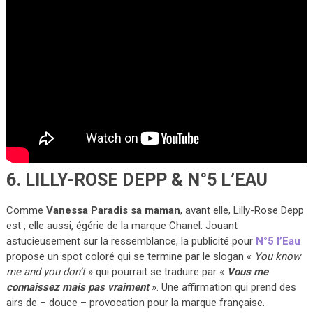
6. LILLY-ROSE DEPP & N°5 L’EAU
Comme
Vanessa Paradis sa maman
, avant elle, Lilly-Rose Depp
est , elle aussi, égérie de la marque Chanel. Jouant
astucieusement sur la ressemblance, la publicité pour
N°5 l’Eau
propose un spot coloré qui se termine par le slogan «
You know
me and you don’t
» qui pourrait se traduire par «
Vous me
connaissez mais pas vraiment
». Une affirmation qui prend des
airs de – douce – provocation pour la marque française.