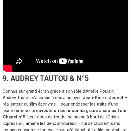
9. AUDREY TAUTOU & N°5
Connue sur grand écran grâce à son rôle d’Amélie Poulain,
Audrey Tautou s’associe à nouveau avec
Jean-Pierre Jeunet
–
réalisateur du film éponyme – pour endosser les traits d’une
jeune femme qui
envoûte un bel inconnu grâce à son parfum
Chanel n°5
. Leur coup de foudre se passe à bord de l’Orient-
Express qui amène les deux amoureux – qui se croisent sans
jamais réussir à se toucher – jusqu’à Istanbul. Le film publicitaire