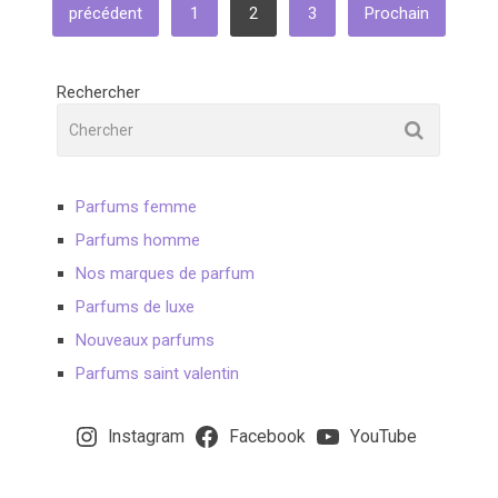
PAGINATION
précédent
1
2
3
Prochain
DES
PUBLICATIONS
Rechercher
Parfums femme
Parfums homme
Nos marques de parfum
Parfums de luxe
Nouveaux parfums
Parfums saint valentin
Instagram
Facebook
YouTube