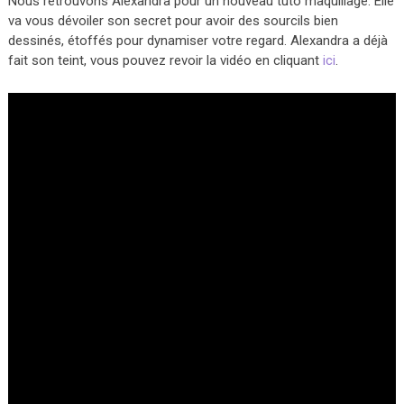
Nous retrouvons Alexandra pour un nouveau tuto maquillage. Elle
va vous dévoiler son secret pour avoir des sourcils bien
dessinés, étoffés pour dynamiser votre regard. Alexandra a déjà
fait son teint, vous pouvez revoir la vidéo en cliquant
ici
.