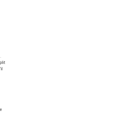
.
lit
il
ne