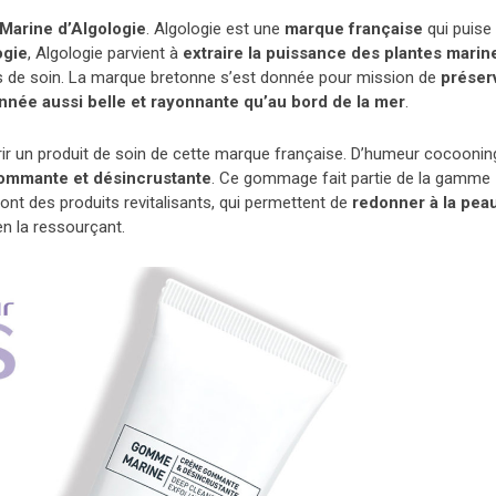
arine d’Algologie
. Algologie est une
marque française
qui puise
ogie
, Algologie parvient à
extraire la puissance des plantes marin
its de soin. La marque bretonne s’est donnée pour mission de
préser
année aussi belle et rayonnante qu’au bord de la mer
.
rir un produit de soin de cette marque française. D’humeur cocoonin
ommante et désincrustante
. Ce gommage fait partie de la gamme
sont des produits revitalisants, qui permettent de
redonner à la pea
en la ressourçant.