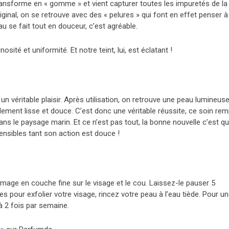
nsforme en « gomme » et vient capturer toutes les impuretés de la
iginal, on se retrouve avec des « pelures » qui font en effet penser à
u se fait tout en douceur, c’est agréable.
sité et uniformité. Et notre teint, lui, est éclatant !
n véritable plaisir. Après utilisation, on retrouve une peau lumineuse
ement lisse et douce. C’est donc une véritable réussite, ce soin remp
 le paysage marin. Et ce n’est pas tout, la bonne nouvelle c’est qu’
ensibles tant son action est douce !
mage en couche fine sur le visage et le cou. Laissez-le pauser 5
 pour exfolier votre visage, rincez votre peau à l’eau tiède. Pour u
 à 2 fois par semaine.