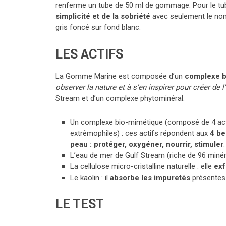
renferme un tube de 50 ml de gommage. Pour le tube
simplicité et de la sobriété
avec seulement le nom
gris foncé sur fond blanc.
LES ACTIFS
La Gomme Marine est composée d’un
complexe b
observer la nature et à s’en inspirer pour créer de l
Stream et d’un complexe phytominéral.
Un complexe bio-mimétique (composé de 4 acti
extrêmophiles) : ces actifs répondent aux
4 be
peau : protéger, oxygéner, nourrir, stimuler
.
L’eau de mer de Gulf Stream (riche de 96 minér
La cellulose micro-cristalline naturelle : elle
exf
Le kaolin : il
absorbe les impuretés
présentes 
LE TEST