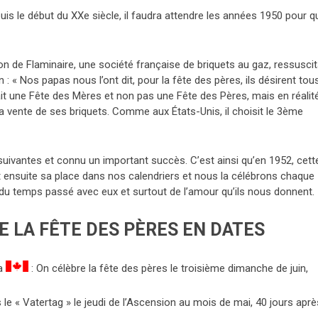
uis le début du XXe siècle, il faudra attendre les années 1950 pour q
on de Flaminaire, une société française de briquets au gaz, ressusci
: « Nos papas nous l’ont dit, pour la fête des pères, ils désirent tou
l y ait une Fête des Mères et non pas une Fête des Pères, mais en réalit
a vente de ses briquets. Comme aux États-Unis, il choisit le 3ème
ivantes et connu un important succès. C’est ainsi qu’en 1952, cett
prit ensuite sa place dans nos calendriers et nous la célébrons chaque
du temps passé avec eux et surtout de l’amour qu’ils nous donnent.
E LA FÊTE DES PÈRES EN DATES
da
: On célèbre la fête des pères le troisième dimanche de juin,
s le « Vatertag » le jeudi de l’Ascension au mois de mai, 40 jours aprè