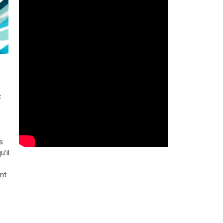
t
s
’il
ent