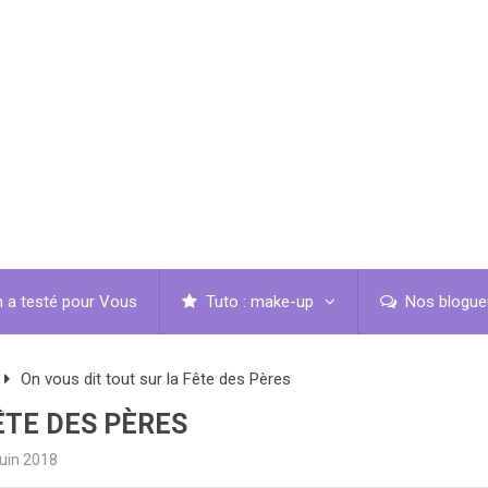
 a testé pour Vous
Tuto : make-up
Nos blogue
On vous dit tout sur la Fête des Pères
ÊTE DES PÈRES
juin 2018