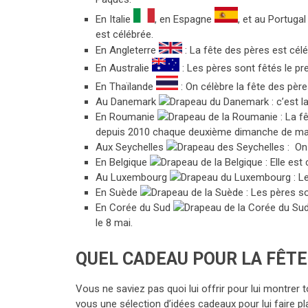
En Italie
, en Espagne
, et au Portuga
est célébrée.
En Angleterre
: La fête des pères est cél
En Australie
: Les pères sont fêtés le p
En Thaïlande
: On célèbre la fête des père
Au Danemark
: c’est l
En Roumanie
: La f
depuis 2010 chaque deuxième dimanche de ma
Aux Seychelles
: On 
En Belgique
: Elle est
Au Luxembourg
: L
En Suède
: Les pères s
En Corée du Sud
le 8 mai.
QUEL CADEAU POUR LA FÊTE
Vous ne saviez pas quoi lui offrir pour lui montrer
vous une sélection d’idées cadeaux pour lui faire plai