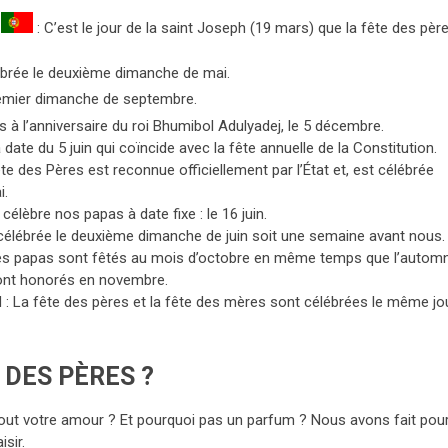
l
: C’est le jour de la saint Joseph (19 mars) que la fête des pèr
ébrée le deuxième dimanche de mai.
remier dimanche de septembre.
s à l’anniversaire du roi Bhumibol Adulyadej, le 5 décembre.
a date du 5 juin qui coïncide avec la fête annuelle de la Constitution.
ête des Pères est reconnue officiellement par l’État et, est célébrée
i.
célèbre nos papas à date fixe : le 16 juin.
 célébrée le deuxième dimanche de juin soit une semaine avant nous.
es papas sont fêtés au mois d’octobre en même temps que l’automn
ont honorés en novembre.
: La fête des pères et la fête des mères sont célébrées le même jou
 DES PÈRES ?
 tout votre amour ? Et pourquoi pas un parfum ? Nous avons fait pou
sir.